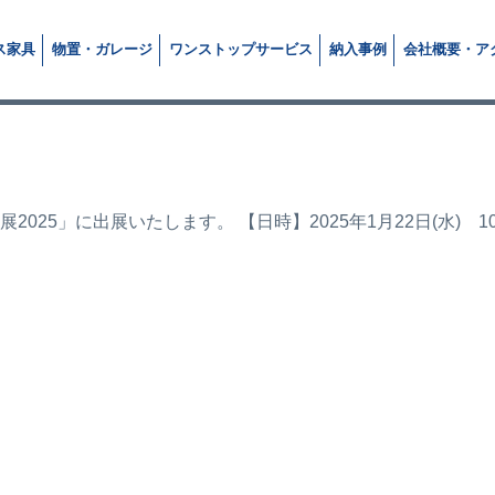
ス
家具
物置・
ガレージ
ワンストップ
サービス
納入
事例
会社概要・
ア
25」に出展いたします。 【日時】2025年1月22日(水) 10: