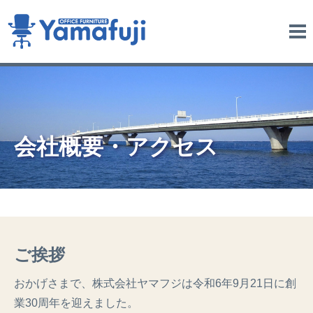
me
nu
会社概要・アクセス
ご挨拶
おかげさまで、株式会社ヤマフジは令和6年
9
月
21
日に創
業30周
年を迎えました。