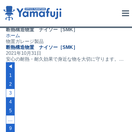
me
nu
断熱構造物置 ナイソー［SMK］
ホーム
物置ガレージ製品
断熱構造物置 ナイソー［SMK］
2021年10月31日
安心の耐熱・耐久効果で身近な物を大切に守ります。…
◀︎
1
2
3
4
5
…
9