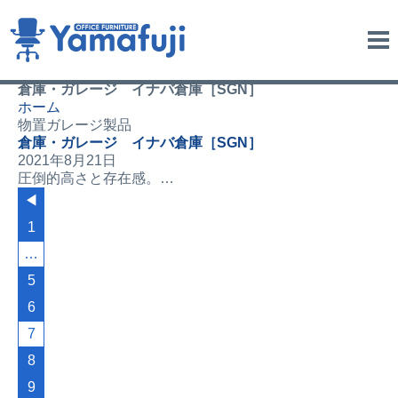
me
nu
倉庫・ガレージ イナバ倉庫［SGN］
ホーム
物置ガレージ製品
倉庫・ガレージ イナバ倉庫［SGN］
2021年8月21日
圧倒的高さと存在感。…
◀︎
1
…
5
6
7
8
9